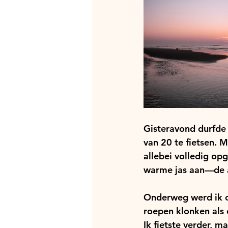
Gisteravond durfde 
van 20 te fietsen. 
allebei volledig op
warme jas aan—de a
Onderweg werd ik o
roepen klonken als 
Ik fietste verder, 