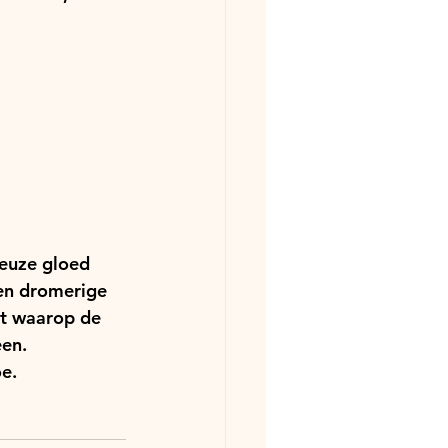
ieuze gloed 
een dromerige 
nt waarop de 
een.
e. 