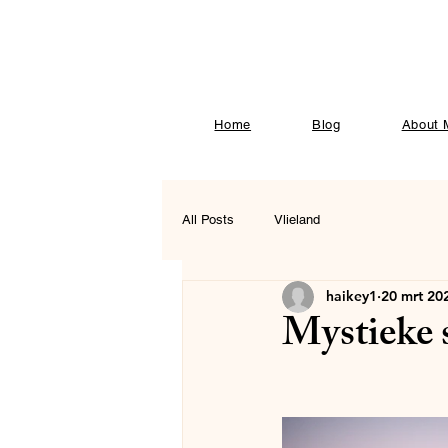
Home
Blog
About 
All Posts
Vlieland
haikey1
20 mrt 20
Mystieke s