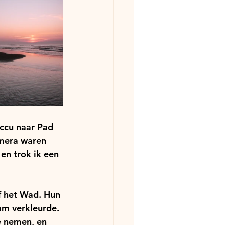
accu naar Pad 
amera waren 
en trok ik een 
f het Wad. Hun 
am verkleurde. 
e nemen, en 