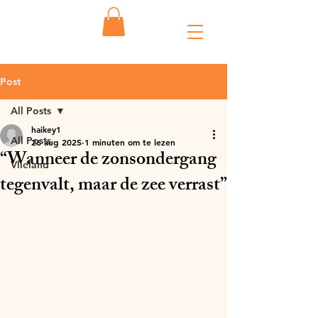
Post
All Posts
haikey1
All Posts
26 aug 2025
1 minuten om te lezen
“Wanneer de zonsondergang
Vlieland
tegenvalt, maar de zee verrast”