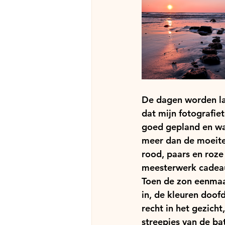
De dagen worden lan
dat mijn fotografie
goed gepland en wa
meer dan de moeite 
rood, paars en roze
meesterwerk cadeau
Toen de zon eenmaal
in, de kleuren doof
recht in het gezich
streepjes van de ba