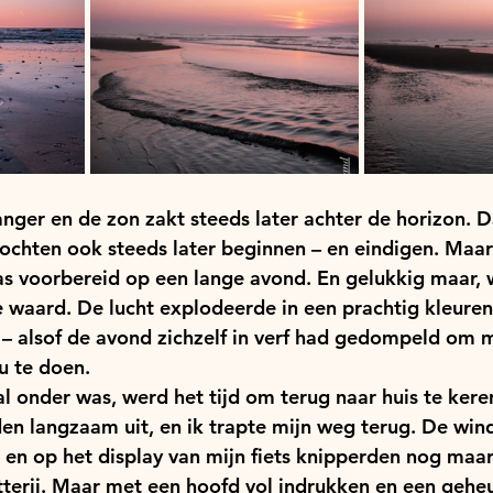
ger en de zon zakt steeds later achter de horizon. D
tochten ook steeds later beginnen – en eindigen. Maar 
s voorbereid op een lange avond. En gelukkig maar, 
waard. De lucht explodeerde in een prachtig kleuren
 – alsof de avond zichzelf in verf had gedompeld om m
 te doen.
 onder was, werd het tijd om terug naar huis te keren.
den langzaam uit, en ik trapte mijn weg terug. De wind
t, en op het display van mijn fiets knipperden nog maa
tterij. Maar met een hoofd vol indrukken en een gehe