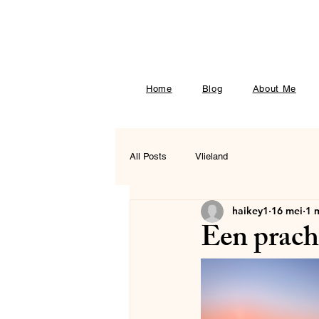
Home
Blog
About Me
All Posts
Vlieland
haikey1
16 mei
1 
Een prach