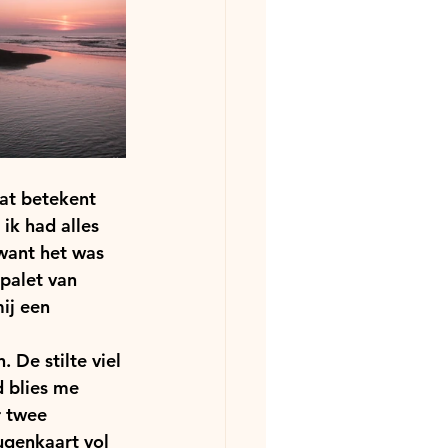
at betekent 
ik had alles 
want het was 
palet van 
ij een 
 De stilte viel 
 blies me 
r twee 
ugenkaart vol 